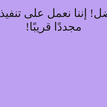
فضل! إننا نعمل على تنف
مجددًا قريبًا!