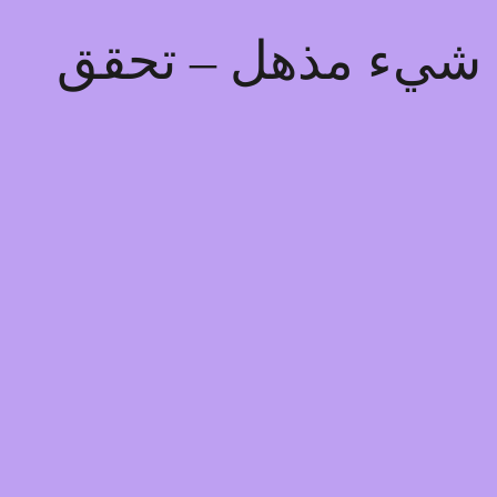
يذ شيء مذهل – تحقق